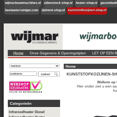
wijmarbouwmachines.nl
eibenstock-shop.nl
heater-shop.nl
gasontladi
heetwaterreiniger.com
daktent-shop.nl
kunststofkozijnen-shop.nl
Home
Onze Gegevens & Openingstijden
LET OP EEN 
Home
KUNSTSTOFKOZIJNEN-SH
Welkom op k
Hier onder ziet u een aa
ku
Categorieën
Infraroodheater Diesel